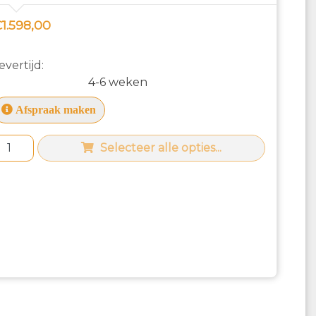
1.598,00
evertijd:
4-6 weken
Afspraak maken
Selecteer alle opties...