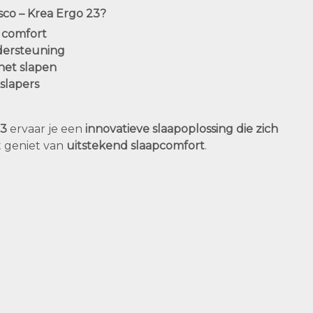
co – Krea Ergo 23?
 comfort
dersteuning
het slapen
kslapers
23
ervaar je een
innovatieve slaapoplossing die zich
t geniet van
uitstekend slaapcomfort
.