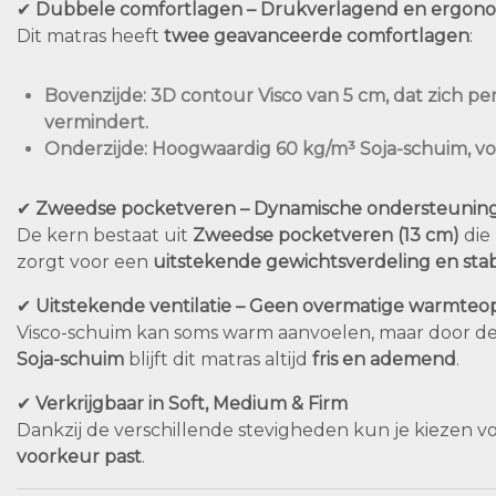
✔
Dubbele comfortlagen – Drukverlagend en ergon
Dit matras heeft
twee geavanceerde comfortlagen
:
Bovenzijde
: 3D contour Visco van
5 cm
, dat zich p
vermindert.
Onderzijde
: Hoogwaardig
60 kg/m³ Soja-schuim
, v
✔
Zweedse pocketveren – Dynamische ondersteunin
De kern bestaat uit
Zweedse pocketveren (13 cm)
die
zorgt voor een
uitstekende gewichtsverdeling en stabi
✔
Uitstekende ventilatie – Geen overmatige warmte
Visco-schuim kan soms warm aanvoelen, maar door d
Soja-schuim
blijft dit matras altijd
fris en ademend
.
✔
Verkrijgbaar in Soft, Medium & Firm
Dankzij de verschillende stevigheden kun je kiezen 
voorkeur past
.