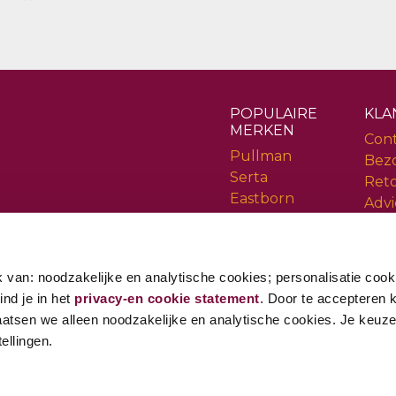
POPULAIRE
KLA
MERKEN
Con
Pullman
Bez
Serta
Ret
Eastborn
Advi
Cinderella
Serv
Rev
 van: noodzakelijke en analytische cookies; personalisatie cook
ind je in het
privacy-en cookie statement
. Door te accepteren kr
aatsen we alleen noodzakelijke en analytische cookies. Je keuze i
ellingen.