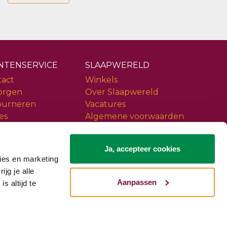
NTENSERVICE
SLAAPWERELD
tact
Winkels
orgen
Over Slaapwereld
ourneren
Vacatures
es
Algemene voorwaarden
ice
Privacy policy
iews
Slaapwereld Woerden
Ja, accepteer cookies
ies en marketing
ijg je alle
Aanpassen
s altijd te