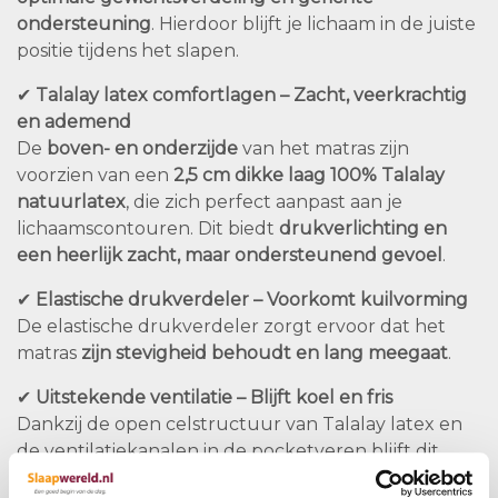
ondersteuning
. Hierdoor blijft je lichaam in de juiste
positie tijdens het slapen.
✔
Talalay latex comfortlagen – Zacht, veerkrachtig
en ademend
De
boven- en onderzijde
van het matras zijn
voorzien van een
2,5 cm dikke laag 100% Talalay
natuurlatex
, die zich perfect aanpast aan je
lichaamscontouren. Dit biedt
drukverlichting en
een heerlijk zacht, maar ondersteunend gevoel
.
✔
Elastische drukverdeler – Voorkomt kuilvorming
De elastische drukverdeler zorgt ervoor dat het
matras
zijn stevigheid behoudt en lang meegaat
.
✔
Uitstekende ventilatie – Blijft koel en fris
Dankzij de open celstructuur van Talalay latex en
de ventilatiekanalen in de pocketveren blijft dit
matras
altijd fris en droog
, wat het bijzonder