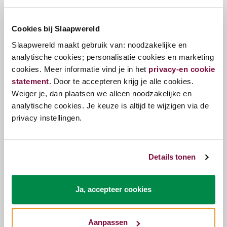
geschikt maakt voor mensen met allergieën of een
gevoelige huid.
Cookies bij Slaapwereld
✔
Verkrijgbaar in verschillende stevigheden
Slaapwereld maakt gebruik van: noodzakelijke en
De
Carto H Talalay
is verkrijgbaar in
medium en
analytische cookies; personalisatie cookies en marketing
firm
, zodat je zelf de mate van stevigheid kunt
cookies. Meer informatie vind je in het
privacy-en cookie
kiezen die het beste bij jouw slaapstijl past.
statement
. Door te accepteren krijg je alle cookies.
Weiger je, dan plaatsen we alleen noodzakelijke en
Waarom kiezen voor de Kreamat Matras Carto H –
analytische cookies. Je keuze is altijd te wijzigen via de
Krea P23 Talalay?
privacy instellingen.
✅
Zweedse pocketveren voor optimale
ondersteuning
✅
100% Talalay natuurlatex voor zacht, maar
Details tonen
veerkrachtig comfort
✅
Goede ventilatie en vochtregulatie voor een fris
slaapklimaat
Ja, accepteer cookies
✅
Elastische drukverdeler voorkomt kuilvorming
✅
Verkrijgbaar in medium en firm stevigheid
Aanpassen