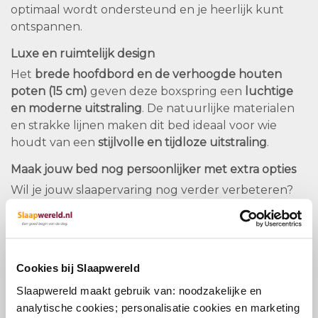
optimaal wordt ondersteund en je heerlijk kunt
ontspannen.
Luxe en ruimtelijk design
Het
brede hoofdbord en de verhoogde houten
poten (15 cm)
geven deze boxspring een
luchtige
en moderne uitstraling
. De natuurlijke materialen
en strakke lijnen maken dit bed ideaal voor wie
houdt van een
stijlvolle en tijdloze uitstraling
.
Maak jouw bed nog persoonlijker met extra opties
Wil je jouw slaapervaring nog verder verbeteren?
Kies uit:
Partner-matras
voor een individuele
ondersteuning per kant
Cookies bij Slaapwereld
Voetbeugel
voor extra stabiliteit en een strak
Slaapwereld maakt gebruik van: noodzakelijke en
afgewerkte look
analytische cookies; personalisatie cookies en marketing
Luxe matrashoes-upgrades
, zoals een