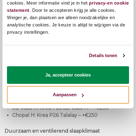
cookies. Meer informatie vind je in het
privacy-en cookie
Thermogel-variant voor verkoelend
statement
. Door te accepteren krijg je alle cookies.
slaapcomfort
Weiger je, dan plaatsen we alleen noodzakelijke en
analytische cookies. Je keuze is altijd te wijzigen via de
Partner-matras: Persoonlijke ondersteuning per
privacy instellingen.
kant
Wil jij en je partner een eigen slaapbeleving zonder
concessies? Kies per kant een matras die perfect
Details tonen
aansluit bij jullie individuele voorkeuren.
Beschikbare matrasopties:
Ja, accepteer cookies
Sparta 28
: Krea P26 Latex Plus –
inbegrepen
Pan
: Krea P26 Eucafeel –
-€150
Aanpassen
Korpopres
: Krea P26 Korpo Visco/Eucafeel –
-€50
3D Visco H
: Krea P26 3D Visco H –
+€250
Chopal H
: Krea P26 Talalay –
+€250
Duurzaam en ventilerend slaapklimaat