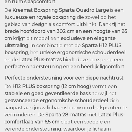
en ruim slaapcomfort
De
Kreamat Boxspring Sparta Quadro Large
is een
luxueuze en royale boxspring
die zowel op het
gebied van design als comfort uitblinkt. Dankzij het
brede hoofdbord van 302 cm en een hoogte van 85
cm
krijgt dit model een
exclusieve en elegante
uitstraling
. In combinatie met de
Sparta H12 PLUS
boxspring
, het
unieke ergonomische schouderdeel
en de
Latex Plus-matras
biedt deze boxspring een
perfecte ondersteuning en een heerlijk ligcomfort
.
Perfecte ondersteuning voor een diepe nachtrust
De
H12 PLUS boxspring (12 cm hoog)
vormt een
stabiele en goed geventileerde basis
, terwijl het
geavanceerde ergonomische schouderdeel
zich
aanpast aan jouw lichaamsbouw om drukpunten te
verminderen. De
Sparta 28-matras
met
Latex Plus-
comfortlaag van 6,5 cm
biedt een soepele en
verende ondersteuning, waardoor je lichaam