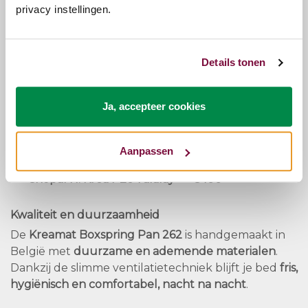
privacy instellingen.
per kant een matras kiezen die aansluit bij jullie
individuele slaapvoorkeuren.
Beschikbare matrasopties:
Details tonen
Pan
: Krea P26 Eucafeel –
inbegrepen
Ja, accepteer cookies
Korpopres
: Krea P26 Korpo Visco/Eucafeel –
+
€200
Sparta 28
: Krea P26 Latex Plus –
+€150
Aanpassen
3D Viscko H
: Krea P26 3D Visco –
+€400
Chopal H
: Krea P26 Talalay –
+€400
Kwaliteit en duurzaamheid
De
Kreamat Boxspring Pan 262
is handgemaakt in
België met
duurzame en ademende materialen
.
Dankzij de slimme ventilatietechniek blijft je bed
fris,
hygiënisch en comfortabel, nacht na nacht
.