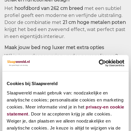
Het
hoofdbord van 262 cm breed
met een subtiel
profiel geeft een moderne en verfijnde uitstraling.
Door de combinatie met
21 cm hoge metalen poten
krijgt het bed een zwevend effect, wat perfect past
in een eigentijds interieur.
Maak jouw bed nog luxer met extra opties
Wil je jouw slaapervaring verder personaliseren?
Overweeg dan:
Eiken legplank
voor een natuurlijke afwerking
Cookies bij Slaapwereld
Leeslamp met USB-A laadstation
voor extra
gebruiksgemak
Slaapwereld maakt gebruik van: noodzakelijke en
Partner-matras
voor individuele ondersteuning
analytische cookies; personalisatie cookies en marketing
per kant
cookies. Meer informatie vind je in het
privacy-en cookie
statement
. Door te accepteren krijg je alle cookies.
Weiger je, dan plaatsen we alleen noodzakelijke en
Partner-matras: Samen slapen, individueel comfort
analytische cookies. Je keuze is altijd te wijzigen via de
Voor optimaal slaapcomfort kunnen jij en je partner