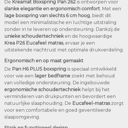
De
Kreamat Boxspring Pan 262
is ontworpen voor
slanke elegantie en ergonomisch comfort
. Met een
lage boxspring van slechts 6 cm hoog
, biedt dit
model een minimalistische en luchtige uitstraling
zonder in te leveren op ondersteuning. Dankzij de
unieke schoudertechniek
en de hoogwaardige
Krea P26 Eucafeel matras
, ervaar je een
uitstekende nachtrust met optimale drukverdeling.
Ergonomisch en op maat gemaakt
De
Pan H6 PLUS boxspring
is speciaal ontwikkeld
voor wie een
lager bedframe
zoekt met behoud
van volledige ondersteuning. De ingebouwde
ergonomische schoudertechniek
helpt bij het
verminderen van drukpunten en bevordert een
natuurlijke slaaphouding. De
Eucafeel-matras
zorgt
voor een comfortabele en goed geventileerde
slaapomgeving.
Strak en functioneel design