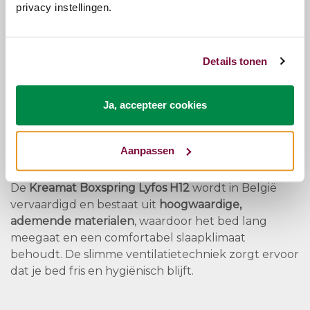
ondersteuning.
privacy instellingen.
Beschikbare matrasopties:
Details tonen
Sparta 28
: Krea P26 Latex Plus –
inbegrepen
Pan
: Krea P26 Eucafeel –
-€150
Korpopres
: Krea P26 Korpo Visco/Euca –
+€50
Ja, accepteer cookies
3D Viscopock
: Krea P26 3D Visco –
+€250
Chopal H
: Krea P26 Talalay –
+€250
Aanpassen
Kwaliteit en duurzaamheid
De
Kreamat Boxspring Lyfos H12
wordt in België
vervaardigd en bestaat uit
hoogwaardige,
ademende materialen
, waardoor het bed lang
meegaat en een comfortabel slaapklimaat
behoudt. De slimme ventilatietechniek zorgt ervoor
dat je bed fris en hygiënisch blijft.