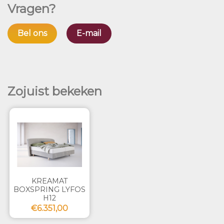
Vragen?
Bel ons
E-mail
Zojuist bekeken
KREAMAT
BOXSPRING LYFOS
H12
€6.351,00