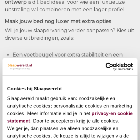
ontwerp
is dit bed ideaal voor wie een luxueuze
uitstraling wil combineren met een lager profiel.
Maak jouw bed nog luxer met extra opties
Wil je jouw slaapervaring verder aanpassen? Kies uit
diverse uitbreidingen, zoals:
Een
voetbeugel
voor extra stabiliteit en een
afgewerkte look
Een
partnerboxspring
voor individueel comfort
aan beide kanten van het bed
Extra accessoires zoals een
nachttafel of
Cookies bij Slaapwereld
leeslamp
Slaapwereld maakt gebruik van: noodzakelijke en
analytische cookies; personalisatie cookies en marketing
Partner-matras: Samen slapen, individueel comfort
cookies. Meer informatie vind je in het
privacy-en cookie
Met een
partner-matras
geniet je van een
statement
. Door te accepteren krijg je alle cookies.
persoonlijk afgestemd slaapoppervlak dat is
Weiger je, dan plaatsen we alleen noodzakelijke en
ontworpen voor optimaal comfort en
analytische cookies. Je keuze is altijd te wijzigen via de