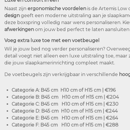
Luxe en comfort in één
Naast zijn
ergonomische voordelen
is de Artemis Low 
design
geeft een moderne uitstraling aan je slaapkame
deze boxspring volledig naar wens personaliseren. Ki
afwerkingen
om jouw bed perfect te laten aansluiten bij
Voeg extra luxe toe met een voetbeugel
Wil je jouw bed nog verder personaliseren? Overwe
detail voegt niet alleen een luxe uitstraling toe, maar
die jouw slaapkamerinrichting compleet maakt.
De voetbeugels zijn verkrijgbaar in verschillende
hoog
Categorie A
:
B45 cm H10 cm of H15 cm | €196
Categorie B
:
B45 cm H10 cm of H15 cm | €204
Categorie C
:
B45 cm H10 cm of H15 cm | €230
Categorie D
:
B45 cm H10 cm of H15 cm | €244
Categorie E
:
B45 cm H10 cm of H15 cm | €264
Categorie F
:
B45 cm H10 cm of H15 cm | €288