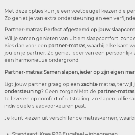
Met deze opties kun je een voetbeugel kiezen die perf
Zo geniet je van extra ondersteuning én een verfijnde
Partner-matras: Perfect afgestemd op jouw slaapcom
Wil je samen genieten van ultiem slaapcomfort, zonde
Kies dan voor een
partner-matras
, waarbij elke kant 
jou en je partner. Zo geniet ieder van een persoonlijk
één harmonieuze ondergrond.
Partner-matras: Samen slapen, ieder op zijn eigen man
Ligt jouw partner graag op een
zachte
matras, terwijl 
ondersteuning
? Geen zorgen! Met de
partner-matras
te leveren op comfort of uitstraling. Zo slapen jullie s
individuele slaapvoorkeuren past.
Je kunt kiezen uit verschillende matraskernen, waarb
Standaard
: Krea P26 Eucafeel – inbegrepen