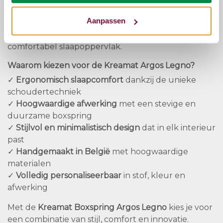
en een optimaal slaapklimaat. Dankzij de slimme
Aanpassen
ventilatie wordt warmte en vocht effectief
gereguleerd, wat bijdraagt aan een fris en
comfortabel slaapoppervlak.
Waarom kiezen voor de Kreamat Argos Legno?
✓
Ergonomisch slaapcomfort
dankzij de unieke
schoudertechniek
✓
Hoogwaardige afwerking
met een stevige en
duurzame boxspring
✓
Stijlvol en minimalistisch design
dat in elk interieur
past
✓
Handgemaakt in België
met hoogwaardige
materialen
✓
Volledig personaliseerbaar
in stof, kleur en
afwerking
Met de
Kreamat Boxspring Argos Legno
kies je voor
een combinatie van stijl, comfort en innovatie.