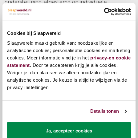
ondersteuning, afgestemd op individuele
slaapbehoeften. Zo geniet je van optimaal comfort,
zonder in te leveren op design.
Je kunt kiezen uit de volgende matrassen, inclusief
Cookies bij Slaapwereld
de bijbehorende prijzen:
Slaapwereld maakt gebruik van: noodzakelijke en
analytische cookies; personalisatie cookies en marketing
Argos
: Krea P21 Latex Gel –
inbegrepen
cookies. Meer informatie vind je in het
privacy-en cookie
Divine
: Krea P21 Eucafeel –
-€200
statement
. Door te accepteren krijg je alle cookies.
Plicar
: Krea P21 Talalay –
+€100
Weiger je, dan plaatsen we alleen noodzakelijke en
Viscopock
: Krea P21 Visco –
+€100
analytische cookies. Je keuze is altijd te wijzigen via de
Chopal
: Krea P21 Talalay –
+€200
privacy instellingen.
3D Visco
: Krea P21 3D Visco –
+€200
Eleve
: Krea K21 Visco Eucafeel/Soja –
+€200
Details tonen
Kwaliteit en duurzaamheid
De Kreamat Boxspring Argos Legno wordt met zorg
vervaardigd in België, met duurzame en ademende
Ja, accepteer cookies
materialen die zorgen voor een lange levensduur