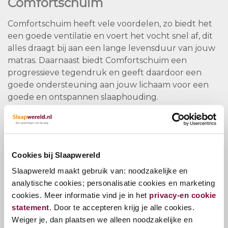
Comfortschuim
Comfortschuim heeft vele voordelen, zo biedt het
een goede ventilatie en voert het vocht snel af, dit
alles draagt bij aan een lange levensduur van jouw
matras. Daarnaast biedt Comfortschuim een
progressieve tegendruk en geeft daardoor een
goede ondersteuning aan jouw lichaam voor een
goede en ontspannen slaaphouding.
Specificaties
Hoogte matras – Ca. 24 cm (Colour uitvoering 21 cm)
Kern – Genest Advanced Pocket interieur met 300
Cookies bij Slaapwereld
elektrothermisch nageharde veren per m2
Slaapwereld maakt gebruik van: noodzakelijke en
Comfortlaag – Comfortschuim voorzien van een
analytische cookies; personalisatie cookies en marketing
flexibele drukverdeler
cookies. Meer informatie vind je in het
privacy-en cookie
Doorstikking – Zacht en veerkrachtig Fresssh! fibre
statement
. Door te accepteren krijg je alle cookies.
(m.u.v. Colour)
Weiger je, dan plaatsen we alleen noodzakelijke en