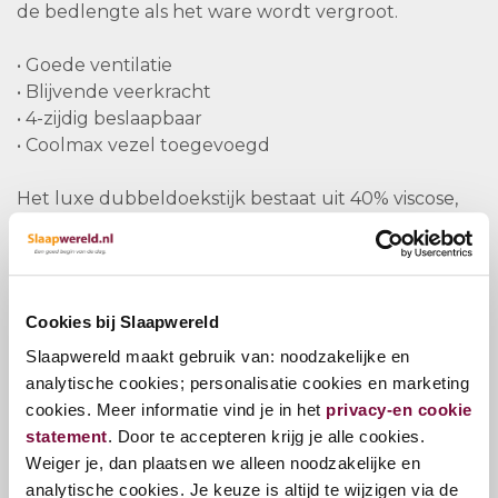
de bedlengte als het ware wordt vergroot.
• Goede ventilatie
• Blijvende veerkracht
• 4-zijdig beslaapbaar
• Coolmax vezel toegevoegd
Het luxe dubbeldoekstijk bestaat uit 40% viscose,
30% polyesther en 30% polyesther filling. Aan de
tijk is een Coolplus® high-tech vezel toegevoegd.
Deze werd speciaal ontwikkeld en begeleidt
optimaal het lichaamsvocht. Hierdoor is het
Cookies bij Slaapwereld
verdampingsproces zeer hoog en voelt het kussen
Slaapwereld maakt gebruik van: noodzakelijke en
droog en comfortabel aan.
analytische cookies; personalisatie cookies en marketing
cookies. Meer informatie vind je in het
privacy-en cookie
De kussenhoes is wasbaar op 60° C.
statement
. Door te accepteren krijg je alle cookies.
Weiger je, dan plaatsen we alleen noodzakelijke en
analytische cookies. Je keuze is altijd te wijzigen via de