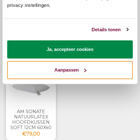
Vragen?
privacy instellingen.
Bel ons
E-mail
Details tonen
Ja, accepteer cookies
Zojuist bekeken
Aanpassen
AM SONATE
NATUURLATEX
HOOFDKUSSEN
SOFT 12CM 60X40
€79,00