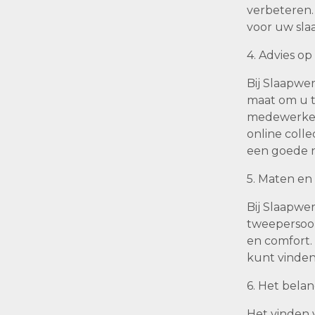
verbeteren.
voor uw sla
4. Advies op
Bij Slaapwer
maat om u t
medewerkers 
online coll
een goede n
5. Maten en
Bij Slaapwe
tweepersoon
en comfort. 
kunt vinden
6. Het bela
Het vinden 