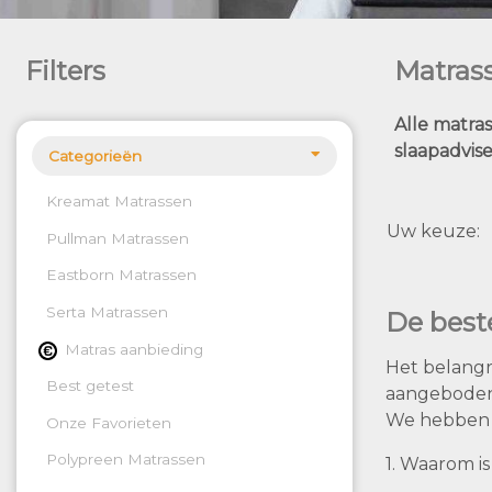
Filters
Matras
Alle matras
slaapadvise
Categorieën
Kreamat Matrassen
Uw keuze
Pullman Matrassen
Eastborn Matrassen
Serta Matrassen
De beste
Matras aanbieding
Het belangr
Best getest
aangeboden, 
We hebben 
Onze Favorieten
Polypreen Matrassen
1. Waarom is