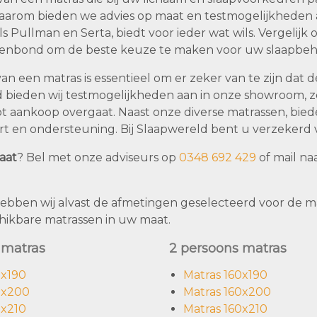
aarom bieden we advies op maat en testmogelijkheden a
s Pullman en Serta, biedt voor ieder wat wils. Vergelijk
nbond om de beste keuze te maken voor uw slaapbeh
an een matras is essentieel om er zeker van te zijn dat 
 bieden wij testmogelijkheden aan in onze showroom, z
ot aankoop overgaat. Naast onze diverse matrassen, bie
rt en ondersteuning. Bij Slaapwereld bent u verzekerd
aat
? Bel met onze adviseurs op
0348 692 429
of mail na
ebben wij alvast de afmetingen geselecteerd voor de mat
hikbare matrassen in uw maat.
 matras
2 persoons matras
0x190
Matras 160x190
0x200
Matras 160x200
0x210
Matras 160x210