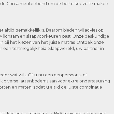
 van de Consumentenbond om de beste keuze te maken
t altijd gemakkelijk is. Daarom bieden wij advies op
 uw lichaam en slaapvoorkeuren past. Onze deskundige
n bij het kiezen van het juiste matras. Ontdek onze
n een testmogelijkheid. Slaapwereld, uw partner in
eder wat wils. Of u nu een eenpersoons- of
k diverse lattenbodems aan voor extra ondersteuning
orten en maten, zodat u altijd de juiste combinatie
t, kan een uitdaging zijn. Bij Slaapwereld begrijpen