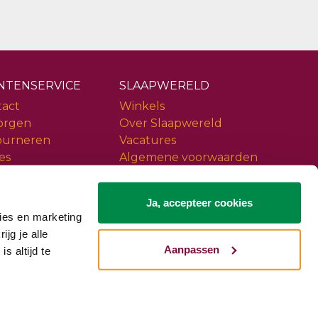
NTENSERVICE
SLAAPWERELD
tact
Winkels
orgen
Over Slaapwereld
ourneren
Vacatures
es
Algemene voorwaarden
ice
Privacy policy
iews
Slaapwereld Woerden
Ja, accepteer cookies
ies en marketing
ijg je alle
Aanpassen
s altijd te