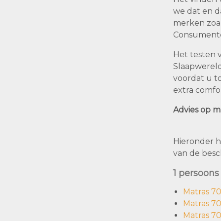
we dat en d
merken zoal
Consumente
Het testen v
Slaapwereld
voordat u t
extra comfo
Advies op m
Hieronder h
van de besc
1 persoons
Matras 7
Matras 7
Matras 7