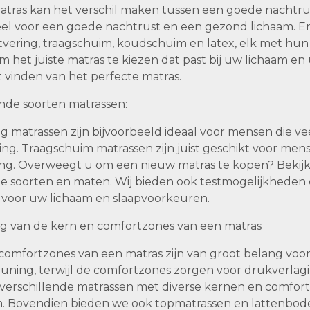
tras kan het verschil maken tussen een goede nachtrust 
eel voor een goede nachtrust en een gezond lichaam. Er 
tvering, traagschuim, koudschuim en latex, elk met hun
om het juiste matras te kiezen dat past bij uw lichaam 
t vinden van het perfecte matras.
ende soorten matrassen:
g matrassen zijn bijvoorbeeld ideaal voor mensen die v
ng. Traagschuim matrassen zijn juist geschikt voor mens
ng. Overweegt u om een nieuw matras te kopen? Bekijk d
de soorten en maten. Wij bieden ook testmogelijkheden e
t voor uw lichaam en slaapvoorkeuren.
ng van de kern en comfortzones van een matras
comfortzones van een matras zijn van groot belang voor
uning, terwijl de comfortzones zorgen voor drukverlagi
erschillende matrassen met diverse kernen en comfortz
 Bovendien bieden we ook topmatrassen en lattenbode