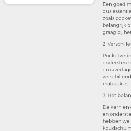
Een goed ma
dus essenti
zoals pocke
belangrijk 
graag bij he
2. Verschill
Pocketverin
ondersteuni
drukverlagi
verschillen
matras kies
3. Het bela
De kern en 
en onderste
hebben we v
koudschuim.