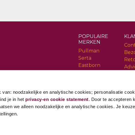
POPULAIRE
KLA
MERKEN
Con
Pullman
Bez
Serta
Ret
Eastborn
Advi
Cinderella
Serv
Rev
 van: noodzakelijke en analytische cookies; personalisatie cook
ind je in het
privacy-en cookie statement
. Door te accepteren kr
aatsen we alleen noodzakelijke en analytische cookies. Je keuze i
ellingen.