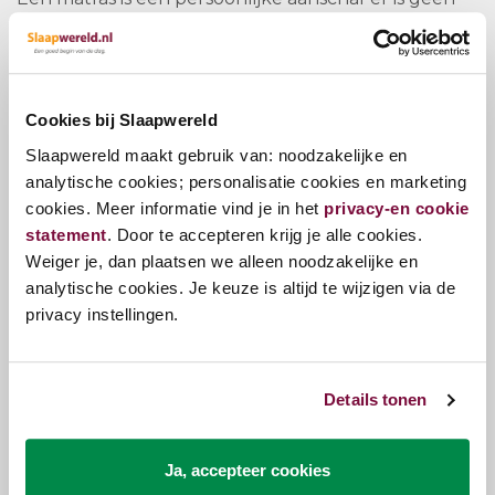
universeel matras dat goed ligt voor iedereen.
Hiervoor moet gekeken worden naar onder andere
de slaappositie, postuur, lengte en gewicht. We
hebben matrassen in verschillende maten: 80X200,
Cookies bij Slaapwereld
90X200, 90X210, 120X200, 140X200 en 160X200.
Slaapwereld maakt gebruik van: noodzakelijke en
Je kunt kiezen voor de maat die past bij jouw bed,
analytische cookies; personalisatie cookies en marketing
maar vooral ook afgestemd is op jouw lengte.
cookies. Meer informatie vind je in het
privacy-en cookie
Daarom zijn er ook veel matrassen verkrijgbaar in de
statement
. Door te accepteren krijg je alle cookies.
lengte 210 of 220 cm.
Weiger je, dan plaatsen we alleen noodzakelijke en
Een van de belangrijkste dingen voor een goede
analytische cookies. Je keuze is altijd te wijzigen via de
nachtrust is een goede basis, deze begint bij het
privacy instellingen.
matras. Er zijn veel keuzemogelijkheden voor
matrassen: zo heb je keuze uit de volgende
matrassen:
Details tonen
Koudschuim matras
Pocketveer matras
Ja, accepteer cookies
Traagschuim matras