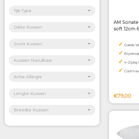
Tijk Type
AM Sonate 
Dikte Kussen
soft 12cm 
✓
Soort Kussen
Goede Ve
✓
Blijvend
✓
Kussen Navulbaar
4-Zijdig
✓
Coolmax 
Antie Allergie
Lengte Kussen
€79,00
Breedte Kussen