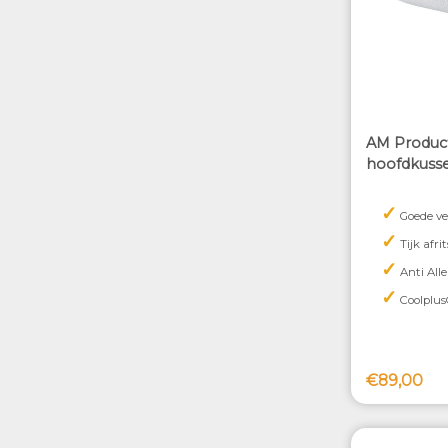
AM Produc
hoofdkuss
✓
Goede ve
✓
Tijk afri
✓
Anti Alle
✓
Coolplus
€89,00