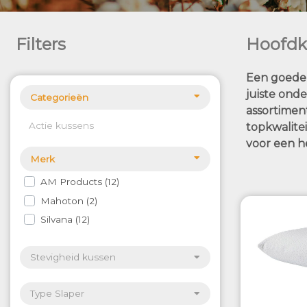
Filters
Hoofdk
Een goede 
juiste ond
Categorieën
assortimen
Actie kussens
topkwalite
voor een he
Merk
AM Products
12
Mahoton
2
Silvana
12
Stevigheid kussen
Type Slaper