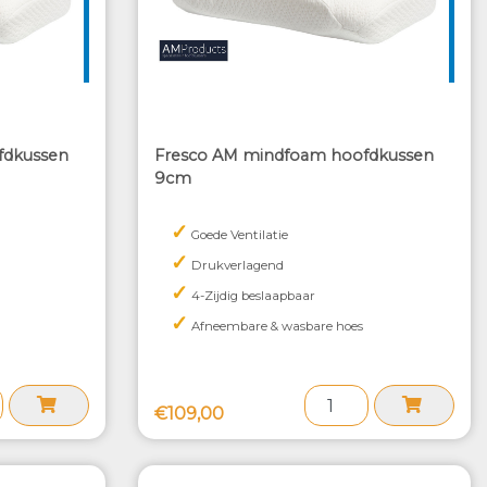
fdkussen
Fresco AM mindfoam hoofdkussen
9cm
✓
Goede Ventilatie
✓
Drukverlagend
✓
4-Zijdig beslaapbaar
✓
Afneembare & wasbare hoes
€109,00