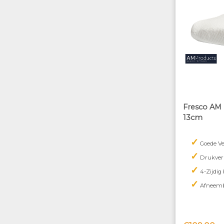
Fresco AM
13cm
✓
Goede Ve
✓
Drukver
✓
4-Zijdig
✓
Afneemb