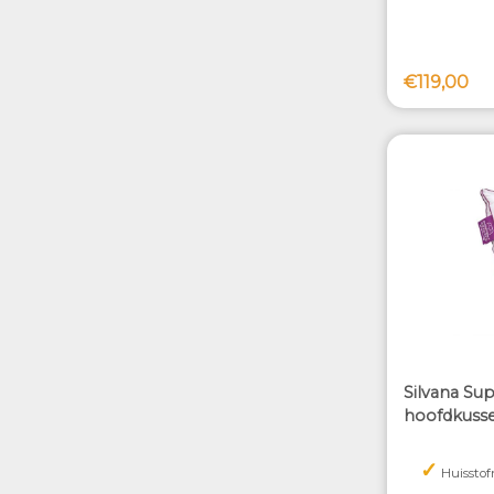
€119,00
Silvana Su
hoofdkuss
✓
Huisstof