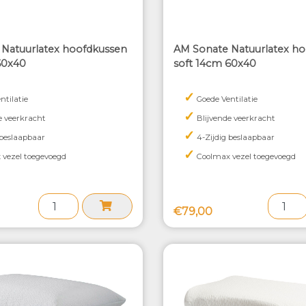
Natuurlatex hoofdkussen
AM Sonate Natuurlatex h
60x40
soft 14cm 60x40
✓
ntilatie
Goede Ventilatie
✓
e veerkracht
Blijvende veerkracht
✓
 beslaapbaar
4-Zijdig beslaapbaar
✓
vezel toegevoegd
Coolmax vezel toegevoegd
€79,00