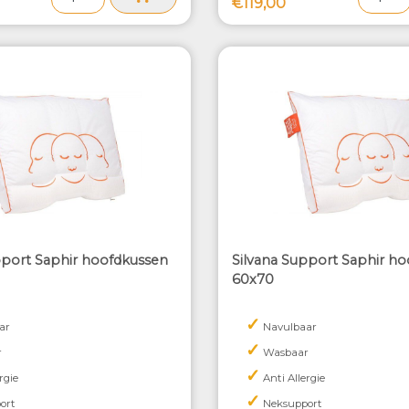
€119,00
pport Saphir hoofdkussen
Silvana Support Saphir h
60x70
✓
ar
Navulbaar
✓
r
Wasbaar
✓
rgie
Anti Allergie
✓
ort
Neksupport