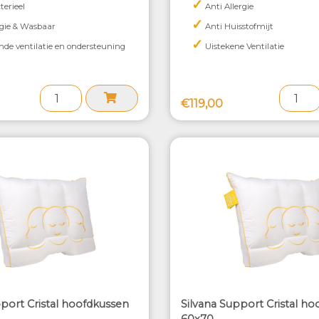
✓
terieel
Anti Allergie
✓
rgie & Wasbaar
Anti Huisstofmijt
✓
nde ventilatie en ondersteuning
Uistekene Ventilatie
€119,00
pport Cristal hoofdkussen
Silvana Support Cristal h