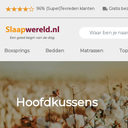
96% (Super)Tevreden klanten
Gratis be
Boxsprings
Bedden
Matrassen
Top
Hoofdkussens