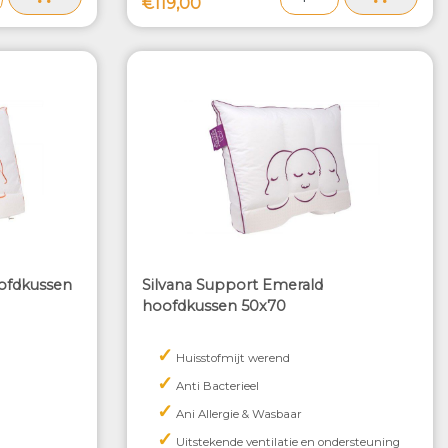
€119,00
oofdkussen
Silvana Support Emerald
hoofdkussen 50x70
✓
Huisstofmijt werend
✓
Anti Bacterieel
✓
Ani Allergie & Wasbaar
✓
Uitstekende ventilatie en ondersteuning