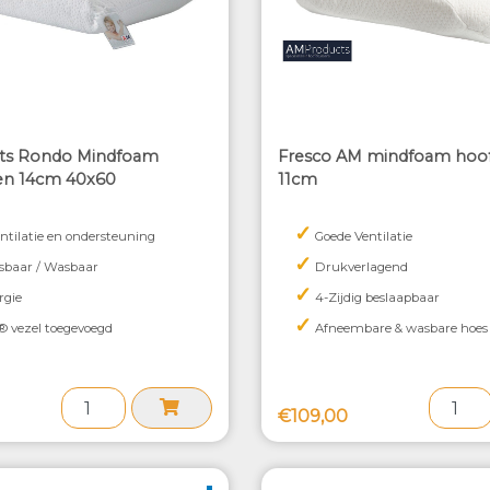
ts Rondo Mindfoam
Fresco AM mindfoam hoo
en 14cm 40x60
11cm
✓
ntilatie en ondersteuning
Goede Ventilatie
✓
tsbaar / Wasbaar
Drukverlagend
✓
rgie
4-Zijdig beslaapbaar
✓
® vezel toegevoegd
Afneembare & wasbare hoes
€109,00