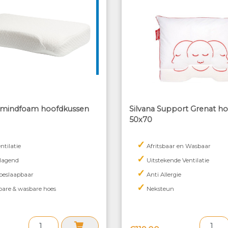
 mindfoam hoofdkussen
Silvana Support Grenat h
50x70
✓
ntilatie
Afritsbaar en Wasbaar
✓
lagend
Uitstekende Ventilatie
✓
 beslaapbaar
Anti Allergie
✓
are & wasbare hoes
Neksteun