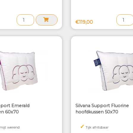
€119,00
pport Emerald
Silvana Support Fluorine
en 60x70
hoofdkussen 50x70
✓
mijt werend
Tijk afritsbaar