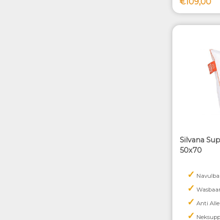
€109,00
Silvana Su
50x70
✓
Navulba
✓
Wasbaa
✓
Anti Alle
✓
Neksupp