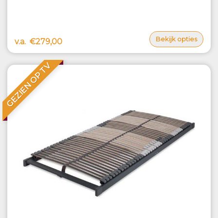
Bekijk opties
v.a.
€279,00
GEZIEN OP TV