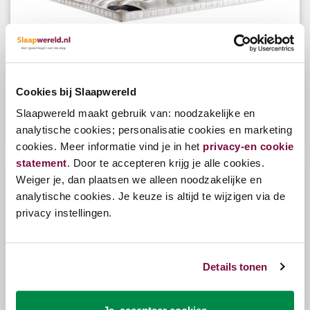
Serta Topper Royalty Visco/Traagschuim
Cookies bij Slaapwereld
Slaapwereld maakt gebruik van: noodzakelijke en
Bekijk opties
analytische cookies; personalisatie cookies en marketing
€799,00
cookies. Meer informatie vind je in het
privacy-en cookie
statement
. Door te accepteren krijg je alle cookies.
Weiger je, dan plaatsen we alleen noodzakelijke en
analytische cookies. Je keuze is altijd te wijzigen via de
privacy instellingen.
Details tonen
Serta Topper Royalty Gelfoam