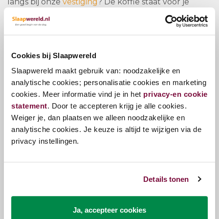
langs bij onze
vestiging
? De koffie staat voor je
klaar!
Outlet Matras kopen
We hebben regelmatig matrassen in de outlet
Cookies bij Slaapwereld
staan. Bij het matras zullen wij altijd zo goed
Slaapwereld maakt gebruik van: noodzakelijke en
mogelijk vermelden als er bijzonderheden zijn.
analytische cookies; personalisatie cookies en marketing
Regelmatig hebben wij matrassen in de uitverkoop
cookies. Meer informatie vind je in het
privacy-en cookie
omdat we nog modellen hebben liggen die uit het
statement
. Door te accepteren krijg je alle cookies.
assortiment gaan. Wanneer er een beschadiging is
Weiger je, dan plaatsen we alleen noodzakelijke en
dan zullen wij dit vermelden op de productpagina.
analytische cookies. Je keuze is altijd te wijzigen via de
Het komt ook wel eens voor dat we een matras uit
privacy instellingen.
de showroom verkopen. In de showroom hebben
klanten een paar minuten nodig om te weten of
het matras bij ze past. We gebruiken
Details tonen
voetenbeschermers op de matrassen zodat deze
niet beschadigd worden door schoenen. Hierdoor
heeft het matras weinig liguren. We hebben
Ja, accepteer cookies
matrassen en topmatrassen van bekende merken