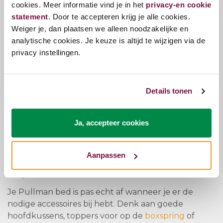
cookies. Meer informatie vind je in het
privacy-en cookie
statement
. Door te accepteren krijg je alle cookies.
Weiger je, dan plaatsen we alleen noodzakelijke en
Pullman Boxspring Belleville
analytische cookies. Je keuze is altijd te wijzigen via de
privacy instellingen.
Bekijk opties
v.a.
€4.247,00
Details tonen
Sortering
Relevantie
Laatste
Naam
▼ Prijs
Ja, accepteer cookies
Vergeet ook niet de nodige
accessoires voor je Pullman bed te
Aanpassen
kopen
Je Pullman bed is pas echt af wanneer je er de
nodige accessoires bij hebt. Denk aan goede
hoofdkussens, toppers voor op de
boxspring
of