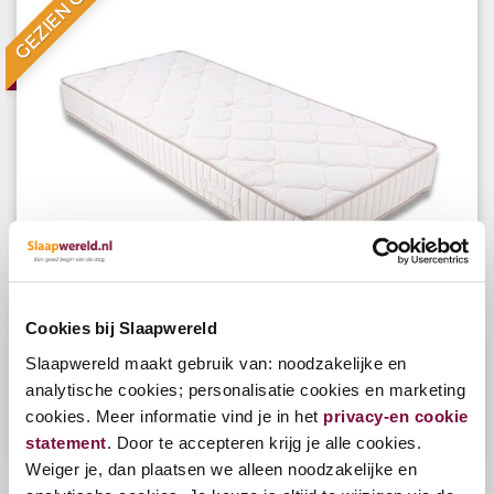
GEZIEN OP TV
Cookies bij Slaapwereld
Slaapwereld Everlife Eco Matras
Slaapwereld maakt gebruik van: noodzakelijke en
analytische cookies; personalisatie cookies en marketing
cookies. Meer informatie vind je in het
privacy-en cookie
Bekijk opties
statement
. Door te accepteren krijg je alle cookies.
€335,00
Weiger je, dan plaatsen we alleen noodzakelijke en