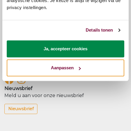
analytische cookies. Je keuze is altijd te wijzigen via de
privacy instellingen.
Sortering
Relevantie
Laatste
Naam
Prijs
Kunnen we je helpen?
Details tonen
Onze klantenservice staat voor je klaar.
Klantenservice
Ja, accepteer cookies
Volg ons op onze social kanalen
Blijf op de hoogte van onze nieuwtjes en acties.
Aanpassen
Nieuwsbrief
Meld u aan voor onze nieuwsbrief
Nieuwsbrief