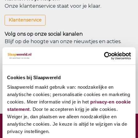
Onze klantenservice staat voor je klaar.
Klantenservice
Volg ons op onze social kanalen
Blijf op de hoogte van onze nieuwtjes en acties.
Nieuwsbrief
Meld u aan voor onze nieuwsbrief
Cookies bij Slaapwereld
Nieuwsbrief
Slaapwereld maakt gebruik van: noodzakelijke en
analytische cookies; personalisatie cookies en marketing
cookies. Meer informatie vind je in het
privacy-en cookie
statement
. Door te accepteren krijg je alle cookies.
Weiger je, dan plaatsen we alleen noodzakelijke en
analytische cookies. Je keuze is altijd te wijzigen via de
CONTACT VESTIGING WOERDEN
privacy instellingen.
Jaap Bijzerweg 27