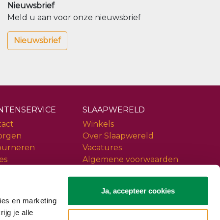
Nieuwsbrief
Meld u aan voor onze nieuwsbrief
Nieuwsbrief
NTENSERVICE
SLAAPWERELD
tact
Winkels
orgen
Over Slaapwereld
ourneren
Vacatures
es
Algemene voorwaarden
ice
Privacy policy
iews
Slaapwereld Woerden
Ja, accepteer cookies
ies en marketing
ijg je alle