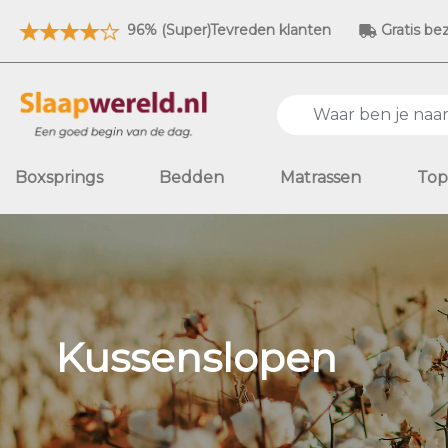
96% (Super)Tevreden klanten
Gratis be
Boxsprings
Bedden
Matrassen
Top
Kussenslopen