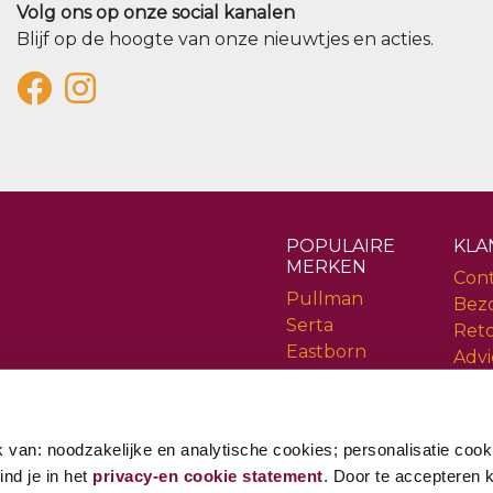
Volg ons op onze social kanalen
Blijf op de hoogte van onze nieuwtjes en acties.
POPULAIRE
KLA
MERKEN
Con
Pullman
Bez
Serta
Ret
Eastborn
Advi
Cinderella
Serv
Rev
 van: noodzakelijke en analytische cookies; personalisatie cook
ind je in het
privacy-en cookie statement
. Door te accepteren kr