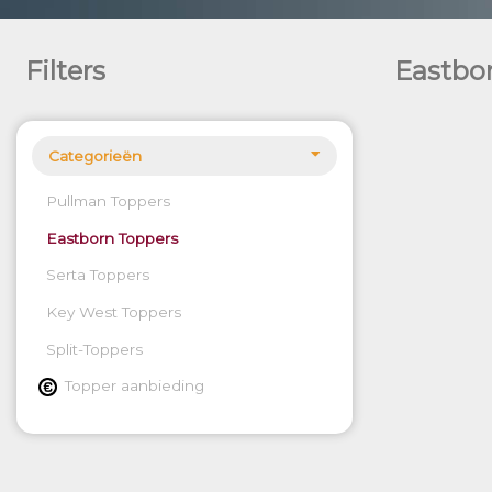
Filters
Eastbo
Categorieën
Pullman Toppers
Eastborn Toppers
Serta Toppers
Key West Toppers
Split-Toppers
Topper aanbieding