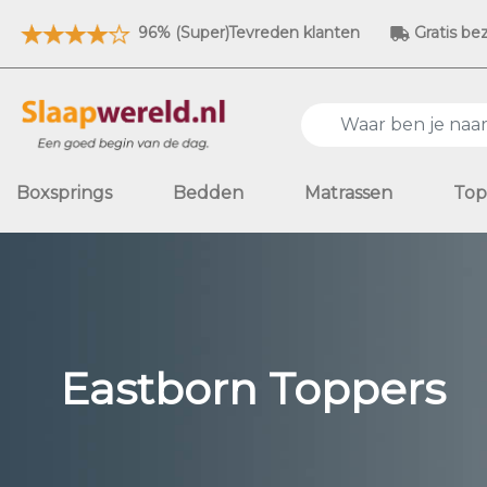
96% (Super)Tevreden klanten
Gratis be
Boxsprings
Bedden
Matrassen
Top
Eastborn Toppers