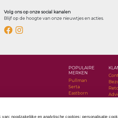
Volg ons op onze social kanalen
Blijf op de hoogte van onze nieuwtjes en acties.
POPULAIRE
KLA
MERKEN
Con
Pullman
Bez
Serta
Ret
Eastborn
Advi
Cinderella
Serv
Rev
 van: noodzakelijke en analytische cookies; personalisatie cook