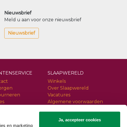
Nieuwsbrief
Meld u aan voor onze nieuwsbrief
Nieuwsbrief
NTENSERVICE
SLAAPWERELD
tact
Winkels
orgen
Over Slaapwereld
ourneren
Vacatures
es
Algemene voorwaarden
ice
Privacy policy
iews
Slaapwereld Woerden
Ja, accepteer cookies
ies en marketing