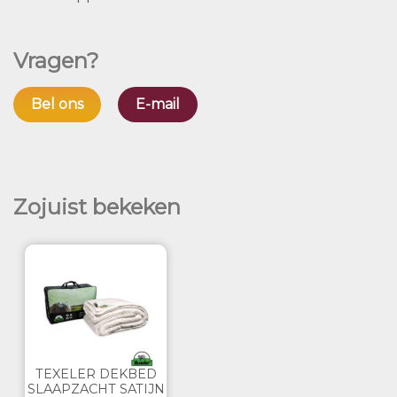
Vragen?
Bel ons
E-mail
Zojuist bekeken
TEXELER DEKBED
SLAAPZACHT SATIJN