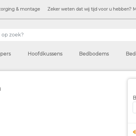
zorging & montage
Zeker weten dat wij tijd voor u hebben? 
pers
Hoofdkussens
Bedbodems
Bed
n
B
€