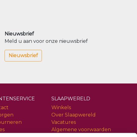
Nieuwsbrief
Meld u aan voor onze nieuwsbrief
Nieuwsbrief
NTENSERVICE
SLAAPWERELD
tact
Winkels
orgen
Over Slaapwereld
ourneren
Vacatures
es
Algemene voorwaarden
ice
Privacy policy