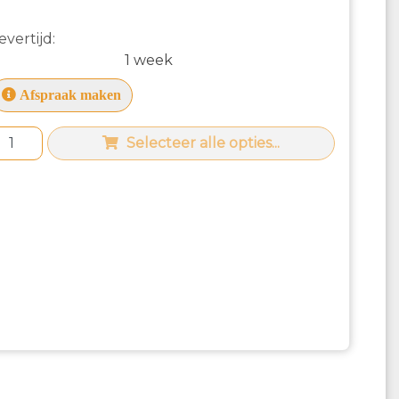
evertijd:
1 week
Afspraak maken
Selecteer alle opties...