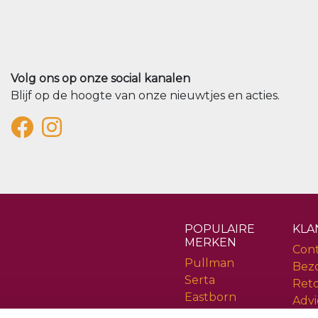
Volg ons op onze social kanalen
Blijf op de hoogte van onze nieuwtjes en acties.
POPULAIRE
KLA
MERKEN
Con
Pullman
Bez
Serta
Ret
Eastborn
Advi
Cinderella
Serv