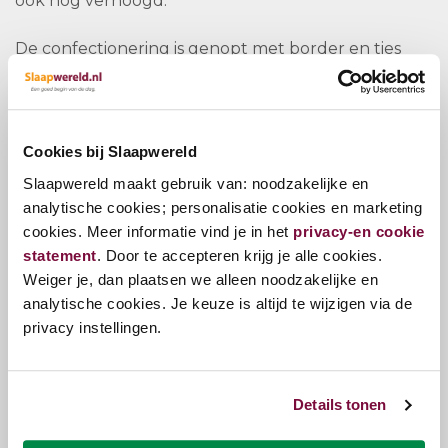
ook nog verhoogd.
De confectionering is genopt met border en ties
van dit topdekmatras.
Cookies bij Slaapwereld
Vragen?
Slaapwereld maakt gebruik van: noodzakelijke en
analytische cookies; personalisatie cookies en marketing
cookies. Meer informatie vind je in het
privacy-en cookie
Bel ons
E-mail
statement
. Door te accepteren krijg je alle cookies.
Weiger je, dan plaatsen we alleen noodzakelijke en
analytische cookies. Je keuze is altijd te wijzigen via de
privacy instellingen.
Zojuist bekeken
Details tonen