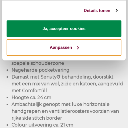
Pullman Goldline Serie
Details tonen
Een soepele eerste aanraking, gevolgd door exact
de juiste tegendruk. Perfect afgestemd op uw
gewicht, lichaamsbouw en slaaphouding. Dat is wat
Ja, accepteer cookies
u ervaart als u gaat liggen op een Pullman Goldline
matras.
Aanpassen
Gezoneerde InSide Pocketvering met extra
soepele schouderzone
Nageharde pocketvering
Damast met Sensity® behandeling, doorstikt
met een mix van wol, zijde en katoen, aangevuld
met Comfortfill
Hoogte ca. 24 cm
Ambachtelijk genopt met luxe horizontale
handgrepen en ventilatieroosters voorzien van
rijke side stitch border
Colour uitvoering ca. 21 cm