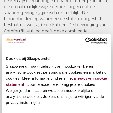
de Sensity® technologie behandeld met probiotica,
die op natuurlijke wijze ervoor zorgen dat de
slaapomgeving hygienisch en fris blijft. De
binnenbekleding waarmee de stof is doorgestikt,
bestaat uit wol, zijde en katoen. De toevoeging van
Comfortfill vulling geeft deze combinatie
vochtregulerende eigenschappen en draagt bij aan
een goede warmtehuishouding. Het matras is
(zonder meerprijs) ook leverbaar in een anti-
allergische uitvoering, dit kun je bij ons aanvragen.
Cookies bij Slaapwereld
Alle Goldline matrassen zijn op hoogwaardige,
Slaapwereld maakt gebruik van: noodzakelijke en
ambachtelijke wijze genopt en afgewerkt met luxe
analytische cookies; personalisatie cookies en marketing
handgrepen en ventilatieroosters.
cookies. Meer informatie vind je in het
privacy-en cookie
statement
. Door te accepteren krijg je alle cookies.
Je kunt eventueel ook je matrassen van een
Weiger je, dan plaatsen we alleen noodzakelijke en
koppelrits voorzien waardoor je matrassen strak
analytische cookies. Je keuze is altijd te wijzigen via de
tegen elkaar aan liggen en toch ieder zijn of haar
privacy instellingen.
eigen hardheid kan bepalen.