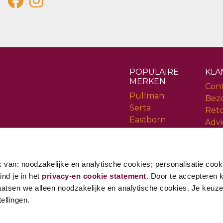
POPULAIRE
KLA
MERKEN
Con
Pullman
Bez
Serta
Ret
Eastborn
Advi
Cinderella
Serv
Rev
 van: noodzakelijke en analytische cookies; personalisatie cook
ind je in het
privacy-en cookie statement
. Door te accepteren kr
aatsen we alleen noodzakelijke en analytische cookies. Je keuze i
ellingen.