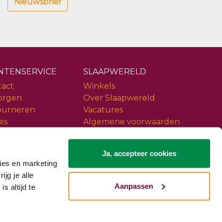
Nieuwsbrief
NTENSERVICE
SLAAPWERELD
tact
Winkels
orgen
Over Slaapwereld
ourneren
Vacatures
es
Algemene voorwaarden
ice
Privacy policy
iews
Slaapwereld Woerden
Ja, accepteer cookies
ies en marketing
ijg je alle
Aanpassen
s altijd te