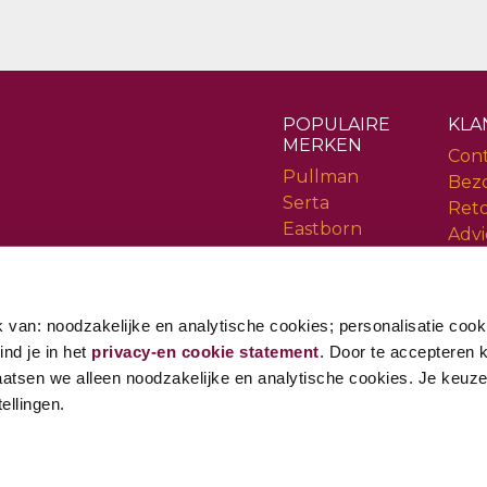
POPULAIRE
KLA
MERKEN
Con
Pullman
Bez
Serta
Ret
Eastborn
Advi
Cinderella
Serv
Rev
 van: noodzakelijke en analytische cookies; personalisatie cook
ind je in het
privacy-en cookie statement
. Door te accepteren kr
aatsen we alleen noodzakelijke en analytische cookies. Je keuze i
ellingen.