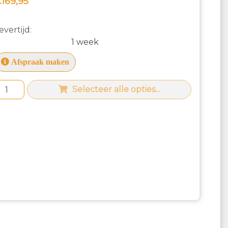
169,95
evertijd:
1 week
Afspraak maken
Selecteer alle opties...