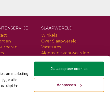
NTENSERVICE
SLAAPWERELD
tact
Winkels
orgen
Over Slaapwereld
ourneren
Vacatures
es
Algemene voorwaarden
ice
Privacy policy
iews
Slaapwereld Woerden
Ja, accepteer cookies
ies en marketing
ijg je alle
Aanpassen
s altijd te