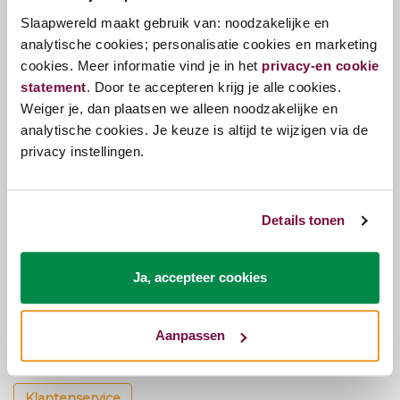
Slaapwereld maakt gebruik van: noodzakelijke en
analytische cookies; personalisatie cookies en marketing
Zojuist bekeken
cookies. Meer informatie vind je in het
privacy-en cookie
statement
. Door te accepteren krijg je alle cookies.
Weiger je, dan plaatsen we alleen noodzakelijke en
analytische cookies. Je keuze is altijd te wijzigen via de
privacy instellingen.
Details tonen
NACHTKAST SLOAN
CHAMPAGNE
€149,00
Ja, accepteer cookies
Kunnen we je helpen?
Aanpassen
Onze klantenservice staat voor je klaar.
Klantenservice