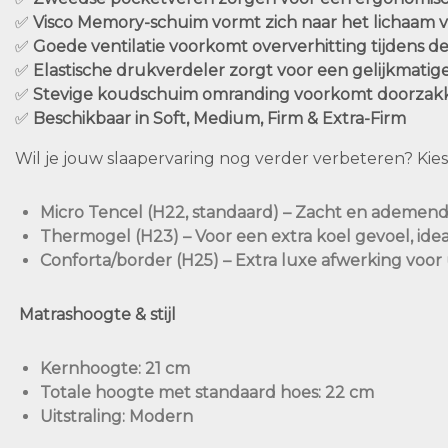
✅
Visco Memory-schuim vormt zich naar het lichaam v
✅
Goede ventilatie voorkomt oververhitting tijdens d
✅
Elastische drukverdeler zorgt voor een gelijkmatig
✅
Stevige koudschuim omranding voorkomt doorzak
✅
Beschikbaar in Soft, Medium, Firm & Extra-Firm
Wil je jouw slaapervaring nog verder verbeteren? Kie
Micro Tencel (H22, standaard)
– Zacht en ademend, 
Thermogel (H23)
– Voor een extra koel gevoel, ide
Conforta/border (H25)
– Extra luxe afwerking voor
Matrashoogte & stijl
Kernhoogte
: 21 cm
Totale hoogte met standaard hoes
: 22 cm
Uitstraling
: Modern