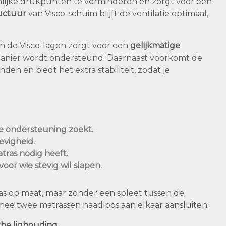
nlijke drukpunten te verminderen en zorgt voor een
uctuur
van Visco-schuim blijft de ventilatie optimaal,
n de Visco-lagen zorgt voor een
gelijkmatige
e manier wordt ondersteund. Daarnaast voorkomt de
en en biedt het extra stabiliteit, zodat je
de ondersteuning zoekt.
evigheid.
tras nodig heeft.
oor wie stevig wil slapen.
tras op maat, maar zonder een spleet tussen de
mee twee matrassen naadloos aan elkaar aansluiten.
he lighouding