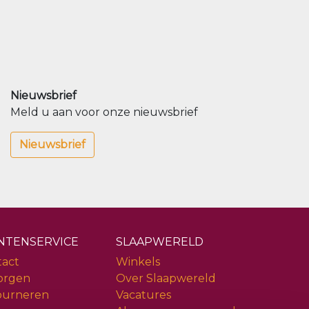
Nieuwsbrief
Meld u aan voor onze nieuwsbrief
Nieuwsbrief
NTENSERVICE
SLAAPWERELD
tact
Winkels
orgen
Over Slaapwereld
ourneren
Vacatures