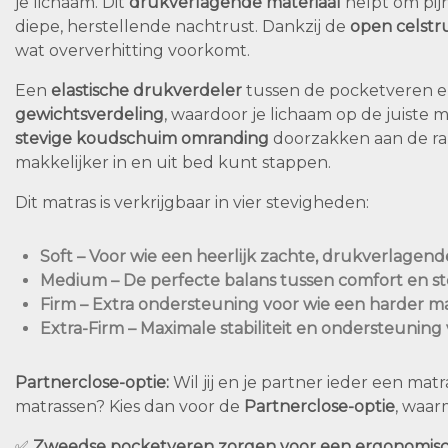
je lichaam. Dit
drukverlagende materiaal
helpt om pij
diepe, herstellende nachtrust. Dankzij de
open celstr
wat oververhitting voorkomt.
Een
elastische drukverdeler
tussen de pocketveren e
gewichtsverdeling
, waardoor je lichaam op de juist
stevige koudschuim omranding
doorzakken aan de rand
makkelijker in en uit bed kunt stappen.
Dit matras is verkrijgbaar in vier stevigheden:
Soft
– Voor wie een heerlijk zachte, drukverlagen
Medium
– De perfecte balans tussen comfort en st
Firm
– Extra ondersteuning voor wie een harder ma
Extra-Firm
– Maximale stabiliteit en ondersteuning v
Partnerclose-optie:
Wil jij en je partner ieder een ma
matrassen? Kies dan voor de
Partnerclose-optie
, waar
✅
Zweedse pocketveren zorgen voor een ergonomisc