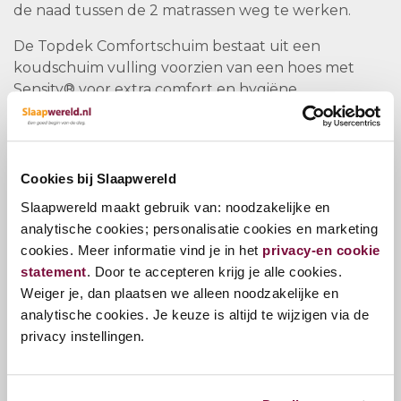
de naad tussen de 2 matrassen weg te werken.
De Topdek Comfortschuim bestaat uit een
koudschuim vulling voorzien van een hoes met
Sensity® voor extra comfort en hygiëne.
Hoogte: 8cm
Comfortschuim
Cookies bij Slaapwereld
Hoes met Sensity® voor extra hygiëne
Afneembare en wasbare hoes op 60 °C
Slaapwereld maakt gebruik van: noodzakelijke en
analytische cookies; personalisatie cookies en marketing
cookies. Meer informatie vind je in het
privacy-en cookie
Vragen?
statement
. Door te accepteren krijg je alle cookies.
Weiger je, dan plaatsen we alleen noodzakelijke en
Bel ons
E-mail
analytische cookies. Je keuze is altijd te wijzigen via de
privacy instellingen.