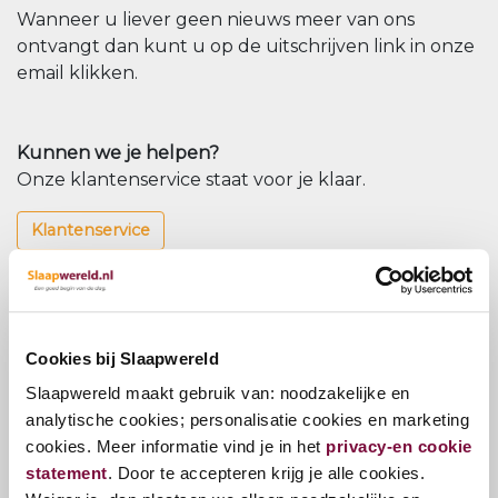
Wanneer u liever geen nieuws meer van ons
ontvangt dan kunt u op de uitschrijven link in onze
email klikken.
Kunnen we je helpen?
Onze klantenservice staat voor je klaar.
Klantenservice
Volg ons op onze social kanalen
Blijf op de hoogte van onze nieuwtjes en acties.
Cookies bij Slaapwereld
Nieuwsbrief
Slaapwereld maakt gebruik van: noodzakelijke en
Meld u aan voor onze nieuwsbrief
analytische cookies; personalisatie cookies en marketing
cookies. Meer informatie vind je in het
privacy-en cookie
Nieuwsbrief
statement
. Door te accepteren krijg je alle cookies.