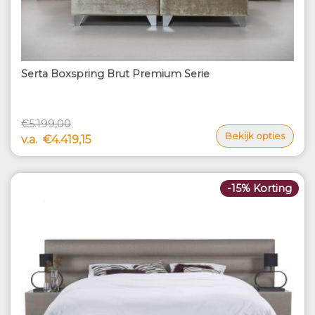
Serta Boxspring Brut Premium Serie
€5.199,00
Bekijk opties
v.a.
€4.419,15
-15% Korting