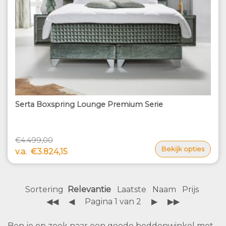
Serta Boxspring Lounge Premium Serie
€4.499,00
Bekijk opties
v.a.
€3.824,15
Sortering
Relevantie
Laatste
Naam
Prijs
◀◀
◀
Pagina 1 van 2
▶
▶▶
Ben je op zoek naar een goede beddenwinkel met