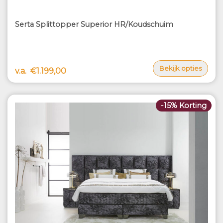
Serta Splittopper Superior HR/Koudschuim
Bekijk opties
v.a.
€1.199,00
-15% Korting