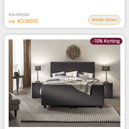
€4.199,00
Bekijk opties
v.a.
€3.569,15
-15% Korting