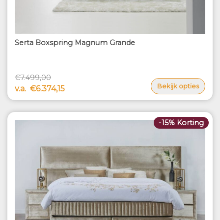
Serta Boxspring Magnum Grande
€7.499,00
Bekijk opties
v.a.
€6.374,15
-15% Korting