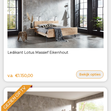
Ledikant Lotus Massief Eikenhout
Bekijk opties
v.a.
€1.150,00
GEZIEN OP TV