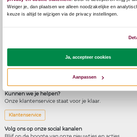
Weiger je, dan plaatsen we alleen noodzakelijke en analytisc
keuze is altijd te wijzigen via de privacy instellingen.
SHOWROOM
MODEL SERTA
LUXURY SERIES
Det
LOFT GESTOFFEERD
LEDIKANT - 180X200
-40% Korting
Ja, accepteer cookies
€5.496,00
€3.297,60
Aanpassen
Kunnen we je helpen?
Onze klantenservice staat voor je klaar.
Klantenservice
Volg ons op onze social kanalen
Blijf op de hoogte van onze nieuwtjes en acties.