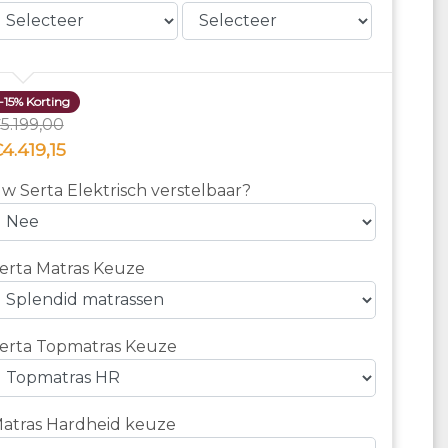
-15% Korting
5.199,00
4.419,15
w Serta Elektrisch verstelbaar?
erta Matras Keuze
erta Topmatras Keuze
atras Hardheid keuze