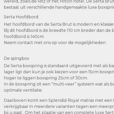
wereld, zoals de Ritz of het Hilton hotel. De Serta Bru
bestaat uit verschillende handgemaakte luxe boxspri
Serta Hoofdbord
Het hoofdbord van de Serta Brut is modern en klassiek
Bij dit hoofdbord is de breedte 110 cm breder dan de
hoofdbord is 140cm.
Neem contact met ons op voor de mogelijkheden.
De spingbox
De Serta boxspring is standaard uitgevoerd met als ba
lager ligt dan kun je ook kiezen voor een 15cm boxspr
hoger te liggen boxspring 25cm of 30cm.
In de boxspring zit een “multi-veer” systeem wat als 
optimale ventilatie.
Daarboven komt een Splendid Royal matras met een k
verkrijgbaar in meerdere varianten tegen een meerpri
bij u past. Om het plaatje van een complete luxe Sert