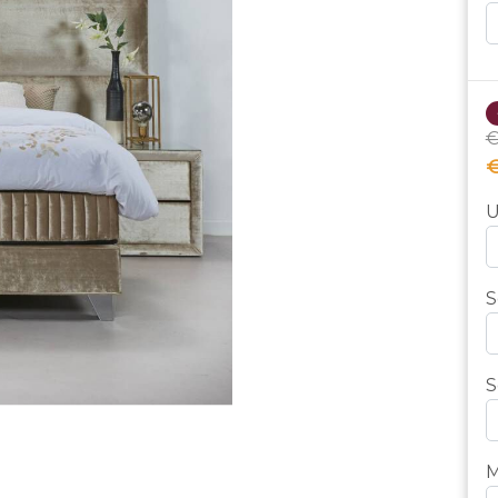
€
€
U
S
S
M