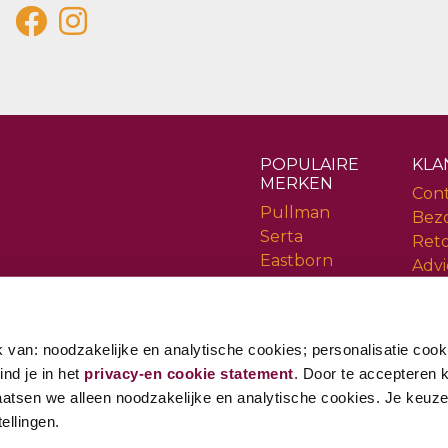
POPULAIRE
KLA
MERKEN
Con
Pullman
Bez
Serta
Ret
Eastborn
Advi
Cinderella
Serv
Rev
 van: noodzakelijke en analytische cookies; personalisatie cook
ind je in het
privacy-en cookie statement
. Door te accepteren kr
aatsen we alleen noodzakelijke en analytische cookies. Je keuze i
ellingen.