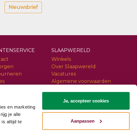
Nieuwsbrief
NTENSERVICE
SLAAPWERELD
tact
Winkels
orgen
Over Slaapwereld
ourneren
Vacatures
es
Algemene voorwaarden
ice
Privacy policy
iews
Slaapwereld Woerden
Ja, accepteer cookies
ies en marketing
ijg je alle
Aanpassen
s altijd te