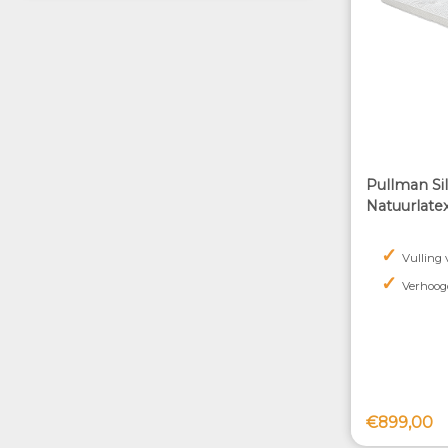
Pullman Si
Natuurlate
✓
Vulling
✓
Verhoog
€899,00