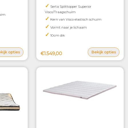
✓
Serta Splittopper Superior
Visco/Traagschuim
huim
✓
Kern van Visco elastisch schuim
✓
Vormt naar je lichaam
✓
10cm dik
kijk opties
Bekijk opties
€1.549,00