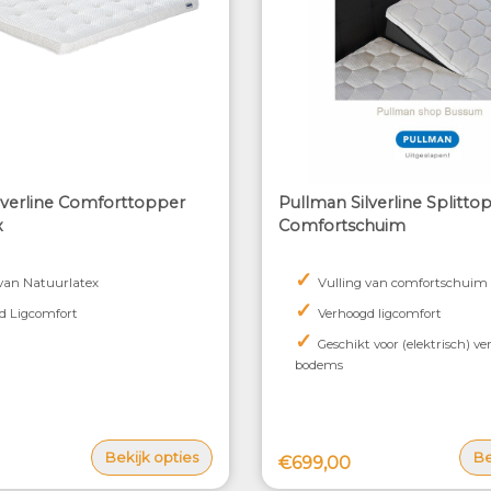
lverline Comforttopper
Pullman Silverline Splitto
x
Comfortschuim
✓
 van Natuurlatex
Vulling van comfortschuim
✓
d Ligcomfort
Verhoogd ligcomfort
✓
Geschikt voor (elektrisch) ve
bodems
Bekijk opties
Be
€699,00