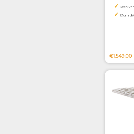
✓
Kern van
✓
10cm di
€1.549,00