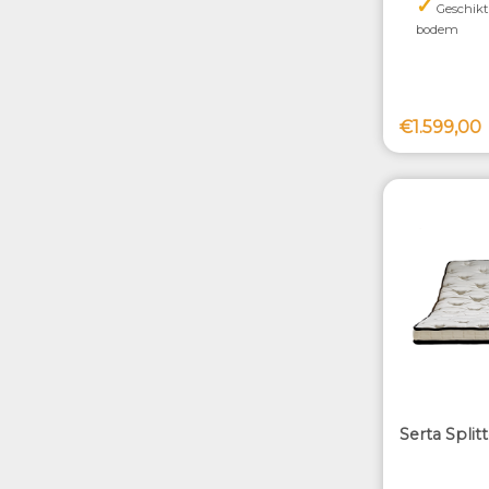
✓
Geschikt 
bodem
€1.599,00
Serta Split