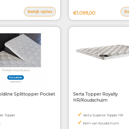
Bekijk opties
Be
€1.099,00
ldline Splittopper Pocket
Serta Topper Royalty
HR/Koudschuim
✓
er Topper
Serta Superior Topper HR
✓
k
Kern van Koudschuim