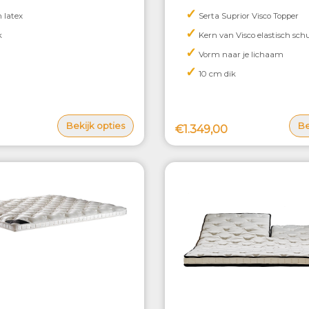
✓
 latex
Serta Suprior Visco Topper
✓
k
Kern van Visco elastisch sc
✓
Vorm naar je lichaam
✓
10 cm dik
Bekijk opties
Be
€1.349,00