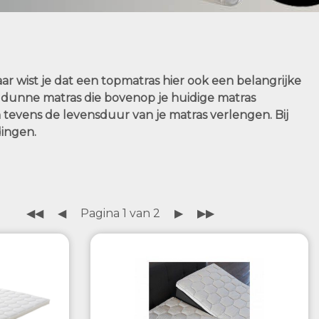
r wist je dat een topmatras hier ook een belangrijke
en dunne matras die bovenop je huidige matras
 tevens de levensduur van je matras verlengen. Bij
dingen.
◀◀
◀
Pagina 1 van 2
▶
▶▶