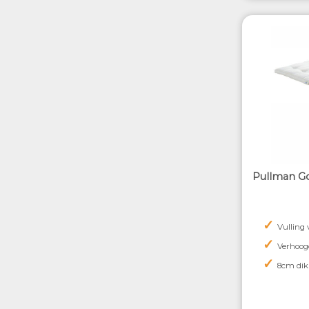
Pullman Go
✓
Vulling
✓
Verhoog
✓
8cm dik