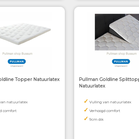
ldline Topper Natuurlatex
Pullman Goldline Splittop
Natuurlatex
✓
 van natuurlatex
Vulling van natuurlatex
✓
d comfort
Verhoogd comfort
✓
9cm dik