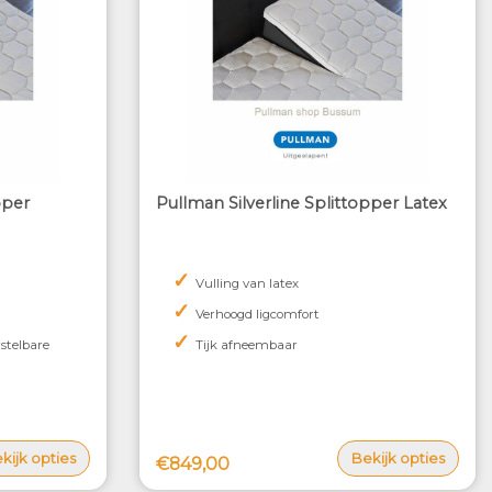
pper
Pullman Silverline Splittopper Latex
✓
Vulling van latex
✓
Verhoogd ligcomfort
✓
rstelbare
Tijk afneembaar
kijk opties
Bekijk opties
€849,00