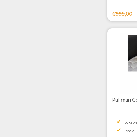
€999,00
Pullman Go
✓
Pocketve
✓
12cm di