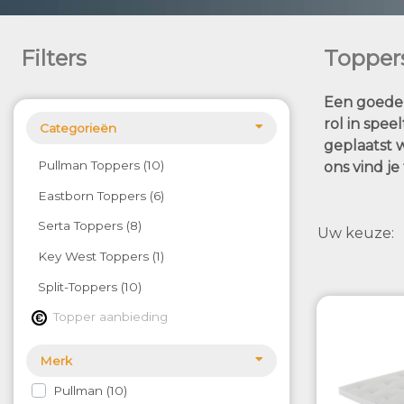
Filters
Topper
Een goede 
rol in spe
Categorieën
geplaatst 
Pullman Toppers
10
ons vind j
Eastborn Toppers
6
Serta Toppers
8
Uw keuze
Key West Toppers
1
Split-Toppers
10
Topper aanbieding
Merk
Pullman
10