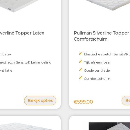
lverline Topper Latex
Pullman Silverline Topper
Comfortschuim
✓
n Latex
Elastische stretch Sensity®
✓
he stretch Sensity® behandeling
Tijk afneembaar
✓
ntilatie
Goede ventilatie
✓
Comfortschuim
Bekijk opties
Be
€599,00