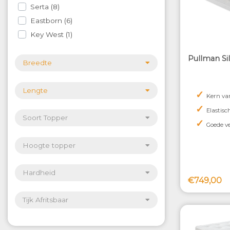
Serta
8
Eastborn
6
Key West
1
Pullman Si
Breedte
Lengte
✓
Kern va
✓
Elastisc
Soort Topper
✓
Goede ve
Hoogte topper
Hardheid
€749,00
Tijk Afritsbaar