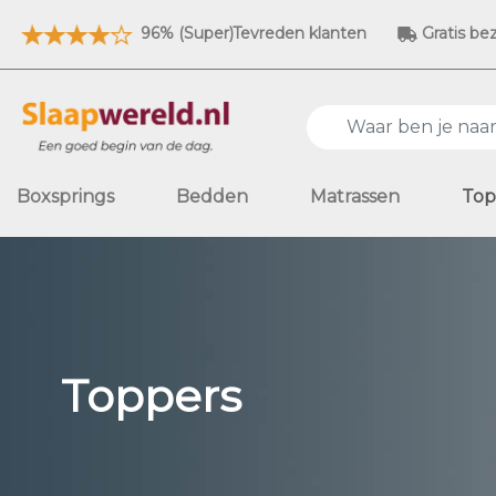
96% (Super)Tevreden klanten
Gratis be
Boxsprings
Bedden
Matrassen
Top
Toppers