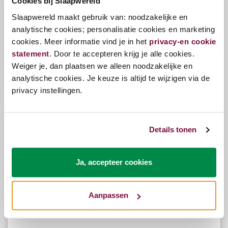
Cookies bij Slaapwereld
Slaapwereld maakt gebruik van: noodzakelijke en
analytische cookies; personalisatie cookies en marketing
Pullman Goldline Topper Natuurlatex
cookies. Meer informatie vind je in het
privacy-en cookie
statement
. Door te accepteren krijg je alle cookies.
Weiger je, dan plaatsen we alleen noodzakelijke en
analytische cookies. Je keuze is altijd te wijzigen via de
Bekijk opties
€949,00
privacy instellingen.
Details tonen
Ja, accepteer cookies
Aanpassen